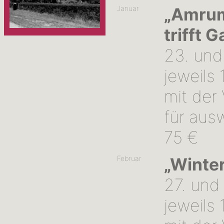
Januar
„Amrume
trifft G
23. und 
jeweils 
mit der
für aus
75 €
Februar
„Winter
27. und 
jeweils 