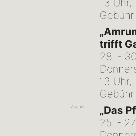
13 Uhr,
Gebühr
„Amrume
trifft G
28. - 3
Donners
13 Uhr,
Gebühr
August
„Das Pf
25. - 2
Donners