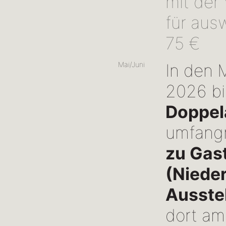
mit der
für aus
75 €
Mai/Juni
In den 
2026 bi
Doppel
umfang
zu Gast
(Niede
Ausste
dort a