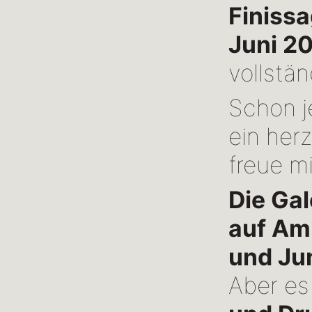
Finiss
Juni 2
vollstä
Schon je
ein her
freue m
Die Gal
auf Amr
und Ju
Aber es