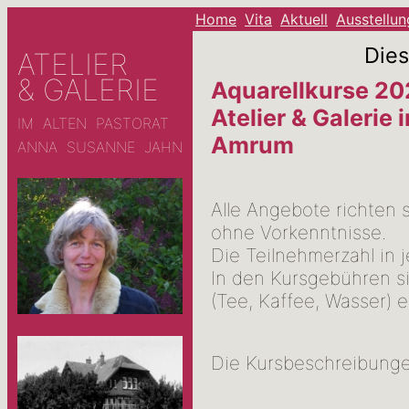
Home
Vita
Aktuell
Ausstellu
Dies
ATELIER
& GALERIE
Aquarellkurse 2
Atelier & Galerie 
IM ALTEN PASTORAT
Amrum
ANNA SUSANNE JAHN
Alle Angebote richten 
ohne Vorkenntnisse.
Die Teilnehmerzahl in 
In den Kursgebühren si
(Tee, Kaffee, Wasser) e
Die Kursbeschreibunge