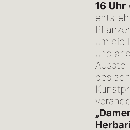
16 Uhr
entsteh
Pflanze
um die 
und and
Ausstel
des ac
Kunstpr
verände
„Damen
Herbar