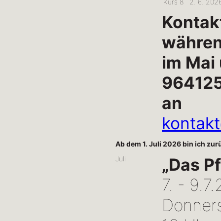
Kurs 8
2. 6. 2026
Kontak
während
im Mai
964125
an
kontak
Ab dem 1. Juli 2026 bin ich zu
Juli
„Das Pf
7. - 9.7
Donners