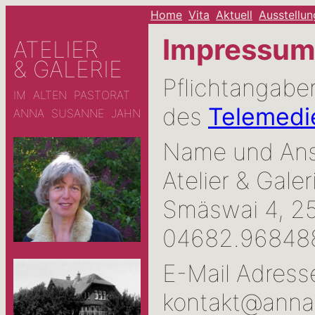
Home
Vita
Aktuell
Ausstellu
Impressu
ATELIER
& GALERIE
Pflichtangabe
IM ALTEN PASTORAT
des
Telemedi
ANNA SUSANNE JAHN
Name und Ansc
Atelier & Galer
Smäswai 4, 25
04682.96848
E-Mail Adress
kontakt@anna